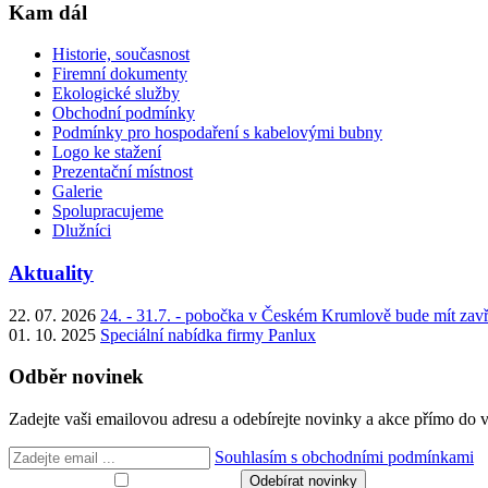
Kam dál
Historie, současnost
Firemní dokumenty
Ekologické služby
Obchodní podmínky
Podmínky pro hospodaření s kabelovými bubny
Logo ke stažení
Prezentační místnost
Galerie
Spolupracujeme
Dlužníci
Aktuality
22. 07. 2026
24. - 31.7. - pobočka v Českém Krumlově bude mít zav
01. 10. 2025
Speciální nabídka firmy Panlux
Odběr novinek
Zadejte vaši emailovou adresu a odebírejte novinky a akce přímo do 
Souhlasím s obchodními podmínkami