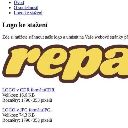
Úvod
O společnosti
Logo ke stažení
Logo ke stažení
Zde si můžete stáhnout naše logo a umístit na Vaše webové stránky p
LOGO v CDR formátu
CDR
Velikost: 16,6 KB
Rozměry: 1796×353 pixelů
LOGO v JPG formátu
JPG
Velikost: 74,3 KB
Rozměry: 1796×353 pixelů