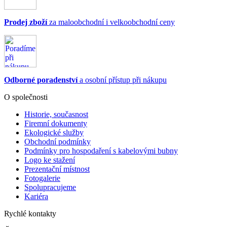
Prodej zboží
za maloobchodní i velkoobchodní ceny
Odborné poradenství
a osobní přístup při nákupu
O společnosti
Historie, současnost
Firemní dokumenty
Ekologické služby
Obchodní podmínky
Podmínky pro hospodaření s kabelovými bubny
Logo ke stažení
Prezentační místnost
Fotogalerie
Spolupracujeme
Kariéra
Rychlé kontakty