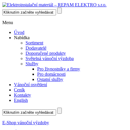
Menu
Úvod
Nabídka
Sortiment
Dodavatelé
Doporučené produkty
Světelná vánoční výzdoba
Služby
Pro živnostníky a firmy
Pro domácnosti
Ostatní služby
Vánoční osvětlení
Ceník
Kontakty
English
E-Shop vánoční výzdoby