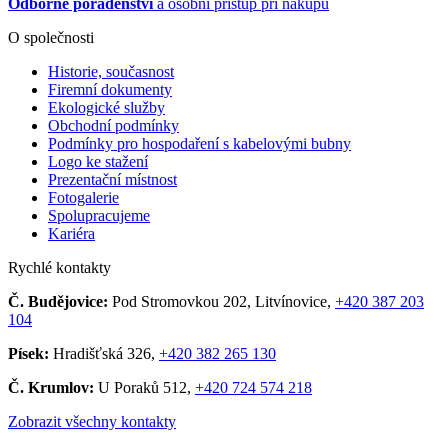
Odborné poradenství
a osobní přístup při nákupu
O společnosti
Historie, současnost
Firemní dokumenty
Ekologické služby
Obchodní podmínky
Podmínky pro hospodaření s kabelovými bubny
Logo ke stažení
Prezentační místnost
Fotogalerie
Spolupracujeme
Kariéra
Rychlé kontakty
Č. Budějovice:
Pod Stromovkou 202, Litvínovice,
+420 387 203
104
Písek:
Hradišťská 326,
+420 382 265 130
Č. Krumlov:
U Poraků 512,
+420 724 574 218
Zobrazit všechny kontakty