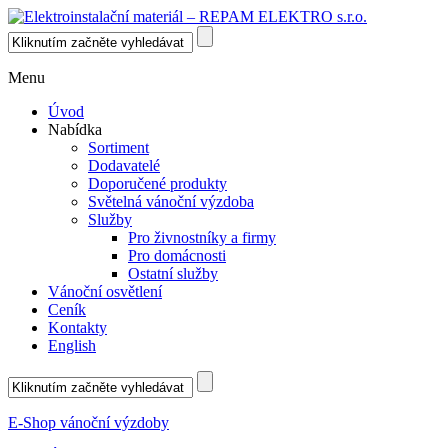
Menu
Úvod
Nabídka
Sortiment
Dodavatelé
Doporučené produkty
Světelná vánoční výzdoba
Služby
Pro živnostníky a firmy
Pro domácnosti
Ostatní služby
Vánoční osvětlení
Ceník
Kontakty
English
E-Shop vánoční výzdoby