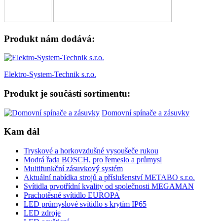
Produkt nám dodává:
Elektro-System-Technik s.r.o.
Produkt je součástí sortimentu:
Domovní spínače a zásuvky
Kam dál
Tryskové a horkovzdušné vysoušeče rukou
Modrá řada BOSCH, pro řemeslo a průmysl
Multifunkční zásuvkový systém
Aktuální nabídka strojů a příslušenství METABO s.r.o.
Svítidla prvotřídní kvality od společnosti MEGAMAN
Prachotěsné svítidlo EUROPA
LED průmyslové svítidlo s krytím IP65
LED zdroje