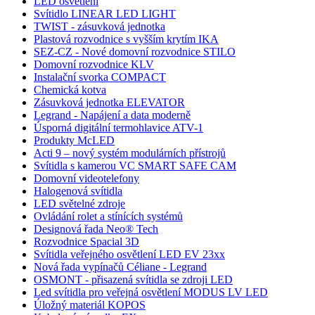
LED osvětlení
Svítidlo LINEAR LED LIGHT
TWIST - zásuvková jednotka
Plastová rozvodnice s vyšším krytím IKA
SEZ-CZ - Nové domovní rozvodnice STILO
Domovní rozvodnice KLV
Instalační svorka COMPACT
Chemická kotva
Zásuvková jednotka ELEVATOR
Legrand - Napájení a data moderně
Úsporná digitální termohlavice ATV-1
Produkty McLED
Acti 9 – nový systém modulárních přístrojů
Svítidla s kamerou VC SMART SAFE CAM
Domovní videotelefony
Halogenová svítidla
LED světelné zdroje
Ovládání rolet a stínících systémů
Designová řada Neo® Tech
Rozvodnice Spacial 3D
Svítidla veřejného osvětlení LED EV 23xx
Nová řada vypínačů Céliane - Legrand
OSMONT - přisazená svítidla se zdroji LED
Led svítidla pro veřejná osvětlení MODUS LV LED
Úložný materiál KOPOS