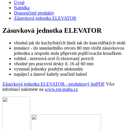
Úvod
Nabídka
Doporučené produkty
Zásuvková jednotka ELEVATOR
Zásuvková jednotka ELEVATOR
vhodná jak do kuchyňských linek tak do kancelářských stolů
instalace - do standardního otvoru 80 mm vložit zásuvkovou
jednotku a zespodu stolu připevnit pojišťovacím kroužkem
vzhled - nerezová ocel či eloxovaný povrch
vhodné pro pracovní desky tl. 16 až 60 mm
vysunutí jednotky pouhým stisknutím
napájecí a datové kabely součástí balení
Zásuvková jednotka ELEVATOR - produktový list
PDF
Více
informací naleznete na
www.est-prah
a.cz