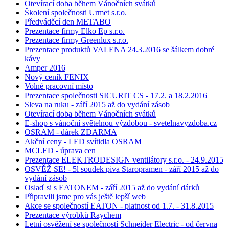
Otevírací doba během Vánočních svátků
Školení společnosti Urmet s.r.o.
Předváděcí den METABO
Prezentace firmy Elko Ep s.r.o.
Prezentace firmy Greenlux s.r.o.
Prezentace produktů VALENA 24.3.2016 se šálkem dobré
kávy
Amper 2016
Nový ceník FENIX
Volné pracovní místo
Prezentace společnosti SICURIT CS - 17.2. a 18.2.2016
Sleva na ruku - září 2015 až do vydání zásob
Otevírací doba během Vánočních svátků
E-shop s vánoční světelnou výzdobou - svetelnavyzdoba.cz
OSRAM - dárek ZDARMA
Akční ceny - LED svítidla OSRAM
MCLED - úprava cen
Prezentace ELEKTRODESIGN ventilátory s.r.o. - 24.9.2015
OSVĚŽ SE! - 5l soudek piva Staropramen - září 2015 až do
vydání zásob
Oslaď si s EATONEM - září 2015 až do vydání dárků
Připravili jsme pro vás ještě lepší web
Akce se společností EATON - platnost od 1.7. - 31.8.2015
Prezentace výrobků Raychem
Letní osvěžení se společností Schneider Electric - od června