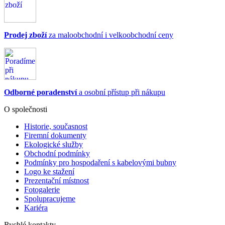
Prodej zboží
za maloobchodní i velkoobchodní ceny
Odborné poradenství
a osobní přístup při nákupu
O společnosti
Historie, současnost
Firemní dokumenty
Ekologické služby
Obchodní podmínky
Podmínky pro hospodaření s kabelovými bubny
Logo ke stažení
Prezentační místnost
Fotogalerie
Spolupracujeme
Kariéra
Rychlé kontakty