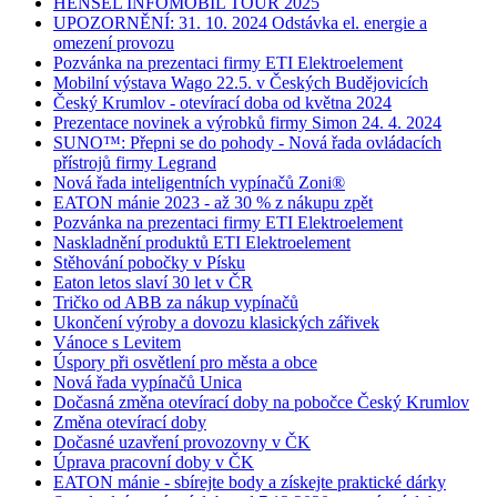
HENSEL INFOMOBIL TOUR 2025
UPOZORNĚNÍ: 31. 10. 2024 Odstávka el. energie a
omezení provozu
Pozvánka na prezentaci firmy ETI Elektroelement
Mobilní výstava Wago 22.5. v Českých Budějovicích
Český Krumlov - otevírací doba od května 2024
Prezentace novinek a výrobků firmy Simon 24. 4. 2024
SUNO™: Přepni se do pohody - Nová řada ovládacích
přístrojů firmy Legrand
Nová řada inteligentních vypínačů Zoni®
EATON mánie 2023 - až 30 % z nákupu zpět
Pozvánka na prezentaci firmy ETI Elektroelement
Naskladnění produktů ETI Elektroelement
Stěhování pobočky v Písku
Eaton letos slaví 30 let v ČR
Tričko od ABB za nákup vypínačů
Ukončení výroby a dovozu klasických zářivek
Vánoce s Levitem
Úspory při osvětlení pro města a obce
Nová řada vypínačů Unica
Dočasná změna otevírací doby na pobočce Český Krumlov
Změna otevírací doby
Dočasné uzavření provozovny v ČK
Úprava pracovní doby v ČK
EATON mánie - sbírejte body a získejte praktické dárky