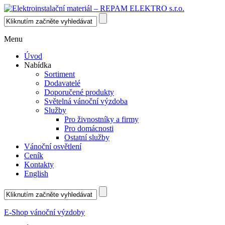
Menu
Úvod
Nabídka
Sortiment
Dodavatelé
Doporučené produkty
Světelná vánoční výzdoba
Služby
Pro živnostníky a firmy
Pro domácnosti
Ostatní služby
Vánoční osvětlení
Ceník
Kontakty
English
E-Shop vánoční výzdoby