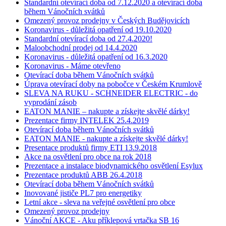
Standardní otevírací doba od 7.12.2020 a otevírací doba
během Vánočních svátků
Omezený provoz prodejny v Českých Budějovicích
Koronavirus - důležitá opatření od 19.10.2020
Standardní otevírací doba od 27.4.2020!
Maloobchodní prodej od 14.4.2020
Koronavirus - důležitá opatření od 16.3.2020
Koronavirus - Máme otevřeno
Otevírací doba během Vánočních svátků
Úprava otevírací doby na pobočce v Českém Krumlově
SLEVA NA RUKU - SCHNEIDER ELECTRIC - do
vyprodání zásob
EATON MANIE – nakupte a získejte skvělé dárky!
Prezentace firmy INTELEK 25.4.2019
Otevírací doba během Vánočních svátků
EATON MANIE - nakupte a získejte skvělé dárky!
Presentace produktů firmy ETI 13.9.2018
Akce na osvětlení pro obce na rok 2018
Prezentace a instalace biodynamického osvětlení Esylux
Prezentace produktů ABB 26.4.2018
Otevírací doba během Vánočních svátků
Inovované jističe PL7 pro energetiky
Letní akce - sleva na veřejné osvětlení pro obce
Omezený provoz prodejny
Vánoční AKCE - Aku příklepová vrtačka SB 16