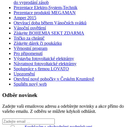
do vyprodání zásob
Prezentace Elektro-System-Technik
Prezentace produktů MEGAMAN
Amper 2015
Otevírací doba během Vánočních svátků
Vánoční osvětlení
Získejte BOHEMIA SEKT ZDARMA
Tričko za chránič
Získejte dárek či poukázku
Věrnostní program
Pro připomenutí
Výstavba fotovoltaické elektrárny
Návratnost fotovoltaické elektrárny
Spolupráce s firmou LOVATO
Upozornění
Otevření nové pobočky v Českém Krumlově
Spuštěn nový web
Odběr novinek
Zadejte vaši emailovou adresu a odebírejte novinky a akce přímo do
vašeho emailu. Z odběru se můžete kdykoli odhlásit.
Souhlasím s obchodními podmínkami