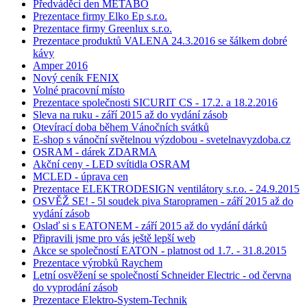
Předváděcí den METABO
Prezentace firmy Elko Ep s.r.o.
Prezentace firmy Greenlux s.r.o.
Prezentace produktů VALENA 24.3.2016 se šálkem dobré
kávy
Amper 2016
Nový ceník FENIX
Volné pracovní místo
Prezentace společnosti SICURIT CS - 17.2. a 18.2.2016
Sleva na ruku - září 2015 až do vydání zásob
Otevírací doba během Vánočních svátků
E-shop s vánoční světelnou výzdobou - svetelnavyzdoba.cz
OSRAM - dárek ZDARMA
Akční ceny - LED svítidla OSRAM
MCLED - úprava cen
Prezentace ELEKTRODESIGN ventilátory s.r.o. - 24.9.2015
OSVĚŽ SE! - 5l soudek piva Staropramen - září 2015 až do
vydání zásob
Oslaď si s EATONEM - září 2015 až do vydání dárků
Připravili jsme pro vás ještě lepší web
Akce se společností EATON - platnost od 1.7. - 31.8.2015
Prezentace výrobků Raychem
Letní osvěžení se společností Schneider Electric - od června
do vyprodání zásob
Prezentace Elektro-System-Technik