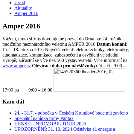
Úvod
Aktuality
Amper 2016
Amper 2016
Vážení, tímto si Vás dovolujeme pozvat do Brna na: 24. ročník
tradičního mezinárodního veletrhu AMPER 2016
Datum konání:
15. – 18. března 2016 Největší veletrh elektrotechniky, elektroniky,
automatizace, komunikace, zabezpečení a osvětlení ve střední
Evropě, zúčastní se více než 560 vystavovatelů. Více informací na
www.amper.cz
Otevírací doba pro návštěvníky:
út – čt 9:00 –
17:00 pá 9:00 – 16:00
Kam dál
24. - 31.7. - pobočka v Českém Krumlově bude mít zavřeno
Speciální nabídka firmy Panlux
HENSEL INFOMOBIL TOUR 2025
UPOZORNĚNÍ: 31. 10. 2024 Odstávka el. energie a