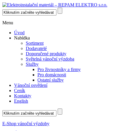
Menu
Úvod
Nabídka
Sortiment
Dodavatelé
Doporučené produkty
Světelná vánoční výzdoba
Služby
Pro živnostníky a firmy
Pro domácnosti
Ostatní služby
Vánoční osvětlení
Ceník
Kontakty
English
E-Shop vánoční výzdoby