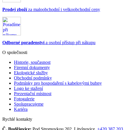
Prodej zboží
za maloobchodní i velkoobchodní ceny
Odborné poradenství
a osobní přístup při nákupu
O společnosti
Historie, současnost
Firemní dokumenty
Ekologické služby
Obchodní podmínky
Podmínky pro hospodaření s kabelovými bubny
Logo ke stažení
Prezentační místnost
Fotogalerie
Spolupracujeme
Kariéra
Rychlé kontakty
Č. Budějovice:
Pod Stromovkou 202, Litvínovice,
+420 387 203