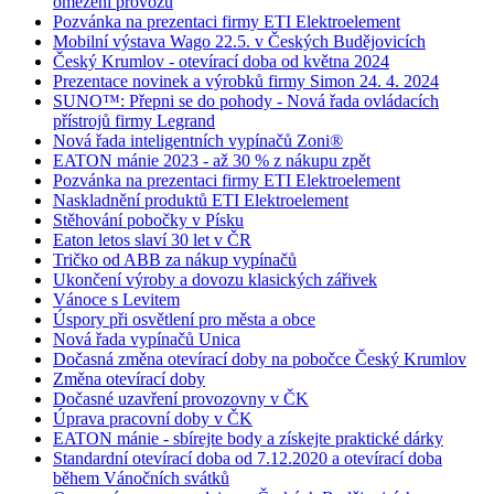
omezení provozu
Pozvánka na prezentaci firmy ETI Elektroelement
Mobilní výstava Wago 22.5. v Českých Budějovicích
Český Krumlov - otevírací doba od května 2024
Prezentace novinek a výrobků firmy Simon 24. 4. 2024
SUNO™: Přepni se do pohody - Nová řada ovládacích
přístrojů firmy Legrand
Nová řada inteligentních vypínačů Zoni®
EATON mánie 2023 - až 30 % z nákupu zpět
Pozvánka na prezentaci firmy ETI Elektroelement
Naskladnění produktů ETI Elektroelement
Stěhování pobočky v Písku
Eaton letos slaví 30 let v ČR
Tričko od ABB za nákup vypínačů
Ukončení výroby a dovozu klasických zářivek
Vánoce s Levitem
Úspory při osvětlení pro města a obce
Nová řada vypínačů Unica
Dočasná změna otevírací doby na pobočce Český Krumlov
Změna otevírací doby
Dočasné uzavření provozovny v ČK
Úprava pracovní doby v ČK
EATON mánie - sbírejte body a získejte praktické dárky
Standardní otevírací doba od 7.12.2020 a otevírací doba
během Vánočních svátků