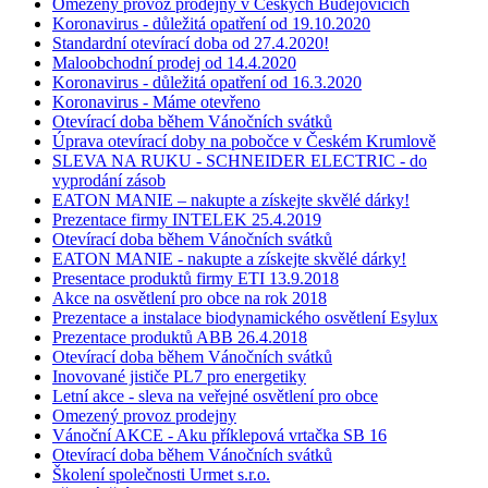
Omezený provoz prodejny v Českých Budějovicích
Koronavirus - důležitá opatření od 19.10.2020
Standardní otevírací doba od 27.4.2020!
Maloobchodní prodej od 14.4.2020
Koronavirus - důležitá opatření od 16.3.2020
Koronavirus - Máme otevřeno
Otevírací doba během Vánočních svátků
Úprava otevírací doby na pobočce v Českém Krumlově
SLEVA NA RUKU - SCHNEIDER ELECTRIC - do
vyprodání zásob
EATON MANIE – nakupte a získejte skvělé dárky!
Prezentace firmy INTELEK 25.4.2019
Otevírací doba během Vánočních svátků
EATON MANIE - nakupte a získejte skvělé dárky!
Presentace produktů firmy ETI 13.9.2018
Akce na osvětlení pro obce na rok 2018
Prezentace a instalace biodynamického osvětlení Esylux
Prezentace produktů ABB 26.4.2018
Otevírací doba během Vánočních svátků
Inovované jističe PL7 pro energetiky
Letní akce - sleva na veřejné osvětlení pro obce
Omezený provoz prodejny
Vánoční AKCE - Aku příklepová vrtačka SB 16
Otevírací doba během Vánočních svátků
Školení společnosti Urmet s.r.o.