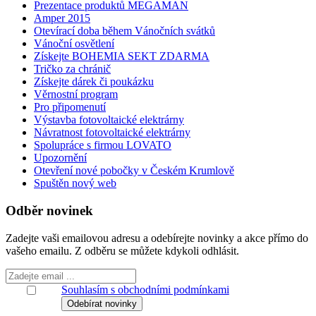
Prezentace produktů MEGAMAN
Amper 2015
Otevírací doba během Vánočních svátků
Vánoční osvětlení
Získejte BOHEMIA SEKT ZDARMA
Tričko za chránič
Získejte dárek či poukázku
Věrnostní program
Pro připomenutí
Výstavba fotovoltaické elektrárny
Návratnost fotovoltaické elektrárny
Spolupráce s firmou LOVATO
Upozornění
Otevření nové pobočky v Českém Krumlově
Spuštěn nový web
Odběr novinek
Zadejte vaši emailovou adresu a odebírejte novinky a akce přímo do
vašeho emailu. Z odběru se můžete kdykoli odhlásit.
Souhlasím s obchodními podmínkami