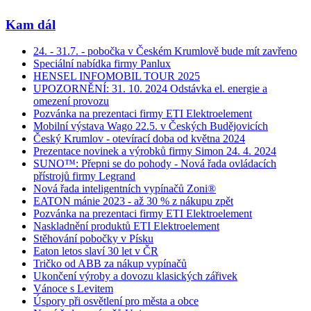
Kam dál
24. - 31.7. - pobočka v Českém Krumlově bude mít zavřeno
Speciální nabídka firmy Panlux
HENSEL INFOMOBIL TOUR 2025
UPOZORNĚNÍ: 31. 10. 2024 Odstávka el. energie a
omezení provozu
Pozvánka na prezentaci firmy ETI Elektroelement
Mobilní výstava Wago 22.5. v Českých Budějovicích
Český Krumlov - otevírací doba od května 2024
Prezentace novinek a výrobků firmy Simon 24. 4. 2024
SUNO™: Přepni se do pohody - Nová řada ovládacích
přístrojů firmy Legrand
Nová řada inteligentních vypínačů Zoni®
EATON mánie 2023 - až 30 % z nákupu zpět
Pozvánka na prezentaci firmy ETI Elektroelement
Naskladnění produktů ETI Elektroelement
Stěhování pobočky v Písku
Eaton letos slaví 30 let v ČR
Tričko od ABB za nákup vypínačů
Ukončení výroby a dovozu klasických zářivek
Vánoce s Levitem
Úspory při osvětlení pro města a obce