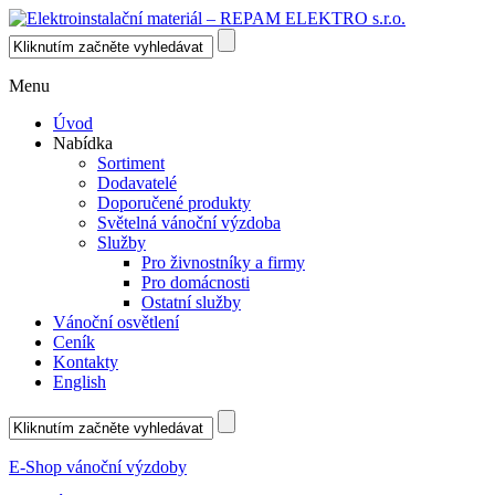
Menu
Úvod
Nabídka
Sortiment
Dodavatelé
Doporučené produkty
Světelná vánoční výzdoba
Služby
Pro živnostníky a firmy
Pro domácnosti
Ostatní služby
Vánoční osvětlení
Ceník
Kontakty
English
E-Shop vánoční výzdoby