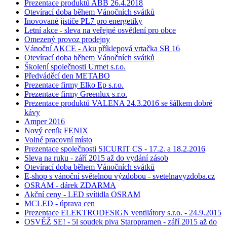
Prezentace produktů ABB 26.4.2018
Otevírací doba během Vánočních svátků
Inovované jističe PL7 pro energetiky
Letní akce - sleva na veřejné osvětlení pro obce
Omezený provoz prodejny
Vánoční AKCE - Aku příklepová vrtačka SB 16
Otevírací doba během Vánočních svátků
Školení společnosti Urmet s.r.o.
Předváděcí den METABO
Prezentace firmy Elko Ep s.r.o.
Prezentace firmy Greenlux s.r.o.
Prezentace produktů VALENA 24.3.2016 se šálkem dobré
kávy
Amper 2016
Nový ceník FENIX
Volné pracovní místo
Prezentace společnosti SICURIT CS - 17.2. a 18.2.2016
Sleva na ruku - září 2015 až do vydání zásob
Otevírací doba během Vánočních svátků
E-shop s vánoční světelnou výzdobou - svetelnavyzdoba.cz
OSRAM - dárek ZDARMA
Akční ceny - LED svítidla OSRAM
MCLED - úprava cen
Prezentace ELEKTRODESIGN ventilátory s.r.o. - 24.9.2015
OSVĚŽ SE! - 5l soudek piva Staropramen - září 2015 až do