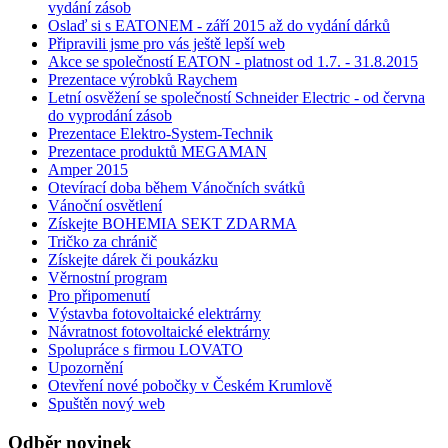
vydání zásob
Oslaď si s EATONEM - září 2015 až do vydání dárků
Připravili jsme pro vás ještě lepší web
Akce se společností EATON - platnost od 1.7. - 31.8.2015
Prezentace výrobků Raychem
Letní osvěžení se společností Schneider Electric - od června
do vyprodání zásob
Prezentace Elektro-System-Technik
Prezentace produktů MEGAMAN
Amper 2015
Otevírací doba během Vánočních svátků
Vánoční osvětlení
Získejte BOHEMIA SEKT ZDARMA
Tričko za chránič
Získejte dárek či poukázku
Věrnostní program
Pro připomenutí
Výstavba fotovoltaické elektrárny
Návratnost fotovoltaické elektrárny
Spolupráce s firmou LOVATO
Upozornění
Otevření nové pobočky v Českém Krumlově
Spuštěn nový web
Odběr novinek