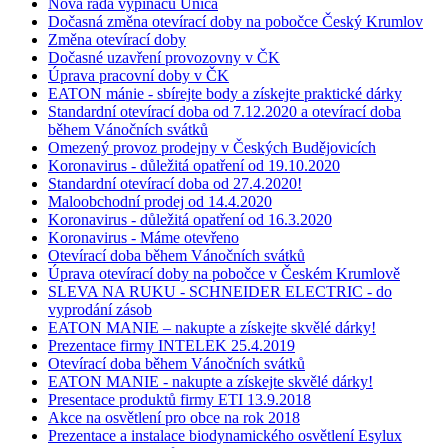
Nová řada vypínačů Unica
Dočasná změna otevírací doby na pobočce Český Krumlov
Změna otevírací doby
Dočasné uzavření provozovny v ČK
Úprava pracovní doby v ČK
EATON mánie - sbírejte body a získejte praktické dárky
Standardní otevírací doba od 7.12.2020 a otevírací doba
během Vánočních svátků
Omezený provoz prodejny v Českých Budějovicích
Koronavirus - důležitá opatření od 19.10.2020
Standardní otevírací doba od 27.4.2020!
Maloobchodní prodej od 14.4.2020
Koronavirus - důležitá opatření od 16.3.2020
Koronavirus - Máme otevřeno
Otevírací doba během Vánočních svátků
Úprava otevírací doby na pobočce v Českém Krumlově
SLEVA NA RUKU - SCHNEIDER ELECTRIC - do
vyprodání zásob
EATON MANIE – nakupte a získejte skvělé dárky!
Prezentace firmy INTELEK 25.4.2019
Otevírací doba během Vánočních svátků
EATON MANIE - nakupte a získejte skvělé dárky!
Presentace produktů firmy ETI 13.9.2018
Akce na osvětlení pro obce na rok 2018
Prezentace a instalace biodynamického osvětlení Esylux