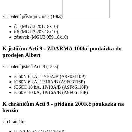
k 1 balení přístrojů Unica (10ks)
ř.1 (MGU3.201.18x10)
ř.6 (MGU3.203.18x10)
zásuvek (MGU3.059.18x10)
K jističům Acti 9 - ZDARMA 100kč poukázka do
prodejen Albert
k 1 balení jističů Acti 9 (12ks)
iC60N 6 kA, 1P/10A/B (A9F03110P)
iC60N 6 kA, 1P,16A/B (A9F03116P)
iC60H 10 kA, 1P/10A/B (A9Fo6110P)
iC60H 10 kA, 1P/16A/B (A9F06116P)
K chráničům Acti 9 - přidána 200Kč poukázka na
benzín
U chráničů:
iLD 2P/25A (A9Z11225P)