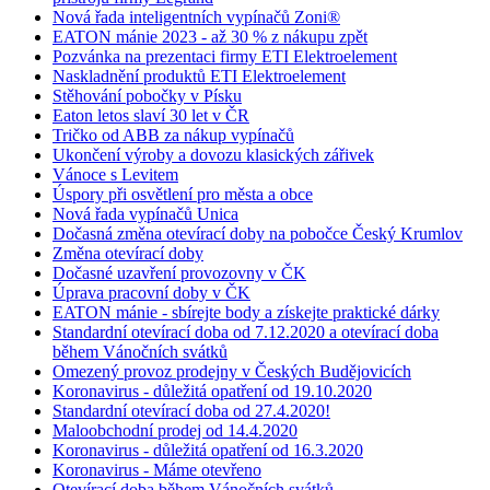
Nová řada inteligentních vypínačů Zoni®
EATON mánie 2023 - až 30 % z nákupu zpět
Pozvánka na prezentaci firmy ETI Elektroelement
Naskladnění produktů ETI Elektroelement
Stěhování pobočky v Písku
Eaton letos slaví 30 let v ČR
Tričko od ABB za nákup vypínačů
Ukončení výroby a dovozu klasických zářivek
Vánoce s Levitem
Úspory při osvětlení pro města a obce
Nová řada vypínačů Unica
Dočasná změna otevírací doby na pobočce Český Krumlov
Změna otevírací doby
Dočasné uzavření provozovny v ČK
Úprava pracovní doby v ČK
EATON mánie - sbírejte body a získejte praktické dárky
Standardní otevírací doba od 7.12.2020 a otevírací doba
během Vánočních svátků
Omezený provoz prodejny v Českých Budějovicích
Koronavirus - důležitá opatření od 19.10.2020
Standardní otevírací doba od 27.4.2020!
Maloobchodní prodej od 14.4.2020
Koronavirus - důležitá opatření od 16.3.2020
Koronavirus - Máme otevřeno
Otevírací doba během Vánočních svátků