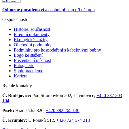
Odborné poradenství
a osobní přístup při nákupu
O společnosti
Historie, současnost
Firemní dokumenty
Ekologické služby
Obchodní podmínky
Podmínky pro hospodaření s kabelovými bubny
Logo ke stažení
Prezentační místnost
Fotogalerie
Spolupracujeme
Kariéra
Rychlé kontakty
Č. Budějovice:
Pod Stromovkou 202, Litvínovice,
+420 387 203
104
Písek:
Hradišťská 326,
+420 382 265 130
Č. Krumlov:
U Poraků 512,
+420 724 574 218