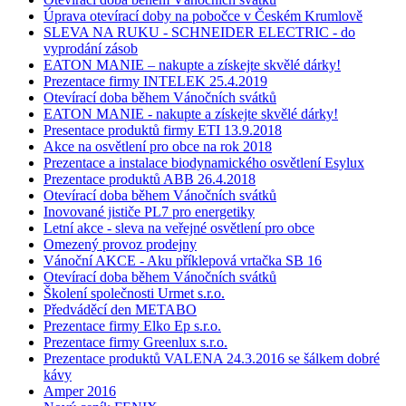
Úprava otevírací doby na pobočce v Českém Krumlově
SLEVA NA RUKU - SCHNEIDER ELECTRIC - do
vyprodání zásob
EATON MANIE – nakupte a získejte skvělé dárky!
Prezentace firmy INTELEK 25.4.2019
Otevírací doba během Vánočních svátků
EATON MANIE - nakupte a získejte skvělé dárky!
Presentace produktů firmy ETI 13.9.2018
Akce na osvětlení pro obce na rok 2018
Prezentace a instalace biodynamického osvětlení Esylux
Prezentace produktů ABB 26.4.2018
Otevírací doba během Vánočních svátků
Inovované jističe PL7 pro energetiky
Letní akce - sleva na veřejné osvětlení pro obce
Omezený provoz prodejny
Vánoční AKCE - Aku příklepová vrtačka SB 16
Otevírací doba během Vánočních svátků
Školení společnosti Urmet s.r.o.
Předváděcí den METABO
Prezentace firmy Elko Ep s.r.o.
Prezentace firmy Greenlux s.r.o.
Prezentace produktů VALENA 24.3.2016 se šálkem dobré
kávy
Amper 2016