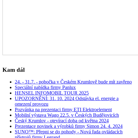
Kam dál
24. - 31.7. - pobočka v Českém Krumlově bude mít zavřeno
Speciální nabídka firmy Panlux
HENSEL INFOMOBIL TOUR 2025
UPOZORNĚNÍ: 31. 10. 2024 Odstávka el. energie a
omezení provozu
Pozvánka na prezentaci firmy ETI Elektroelement
Mobilní výstava Wago 22.5. v Českých Budějovicích
Český Krumlov - otevírací doba od května 2024
Prezentace novinek a výrobků firmy Simon 24. 4. 2024
SUNO™: Přepni se do pohody - Nová řada ovládacích
přístrojů firmy Legrand