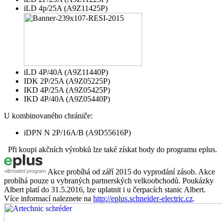
iLD 4p/25A (A9Z11425P)
iLD 4P/40A (A9Z11440P)
IDK 2P/25A (A9Z05225P)
IKD 4P/25A (A9Z05425P)
IKD 4P/40A (A9Z05440P)
U kombinovaného chrániče:
iDPN N 2P/16A/B (A9D55616P)
Při koupi akčních výrobků lze také získat body do programu eplus.
Akce probíhá od září 2015 do vyprodání zásob. Akce
probíhá pouze u vybraných partnerských velkoobchodů. Poukázky
Albert platí do 31.5.2016, lze uplatnit i u čerpacích stanic Albert.
Více informací naleznete na
http://eplus.schneider-electric.cz
.