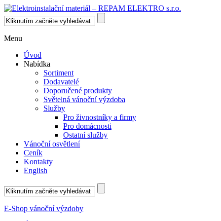
Menu
Úvod
Nabídka
Sortiment
Dodavatelé
Doporučené produkty
Světelná vánoční výzdoba
Služby
Pro živnostníky a firmy
Pro domácnosti
Ostatní služby
Vánoční osvětlení
Ceník
Kontakty
English
E-Shop vánoční výzdoby