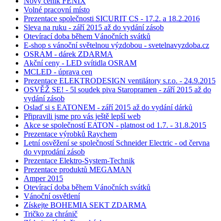
Nový ceník FENIX
Volné pracovní místo
Prezentace společnosti SICURIT CS - 17.2. a 18.2.2016
Sleva na ruku - září 2015 až do vydání zásob
Otevírací doba během Vánočních svátků
E-shop s vánoční světelnou výzdobou - svetelnavyzdoba.cz
OSRAM - dárek ZDARMA
Akční ceny - LED svítidla OSRAM
MCLED - úprava cen
Prezentace ELEKTRODESIGN ventilátory s.r.o. - 24.9.2015
OSVĚŽ SE! - 5l soudek piva Staropramen - září 2015 až do
vydání zásob
Oslaď si s EATONEM - září 2015 až do vydání dárků
Připravili jsme pro vás ještě lepší web
Akce se společností EATON - platnost od 1.7. - 31.8.2015
Prezentace výrobků Raychem
Letní osvěžení se společností Schneider Electric - od června
do vyprodání zásob
Prezentace Elektro-System-Technik
Prezentace produktů MEGAMAN
Amper 2015
Otevírací doba během Vánočních svátků
Vánoční osvětlení
Získejte BOHEMIA SEKT ZDARMA
Tričko za chránič